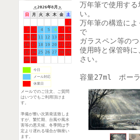
万年筆で使用する
＜
2026年8月
＞
い。
日
月
火
水
木
金
土
万年筆の構造によ
1
2
3
4
5
6
7
8
で
9
10
11
12
13
14
15
ガラスペン等のつ
16
17
18
19
20
21
22
使用時と保管時に
23
24
25
26
27
28
29
さい。
30
31
今日
容量27ml ポー
メール対応
休業日
メールでのご注文、ご質問
はいつでもご利用頂けま
す。
準備が整い次第発送致しま
すが、繁忙期、台風や風水
害等の悪天候、冬季間は予
定より遅れる場合が御座い
ます。