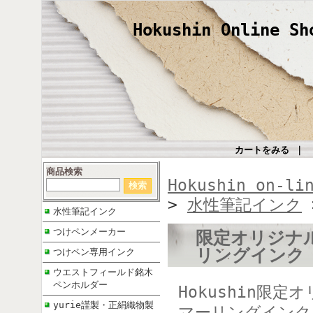
Hokushin Online Sh
カートをみる
｜
商品検索
Hokushin on-li
>
水性筆記インク
水性筆記インク
つけペンメーカー
限定オリジナ
リングイン
つけペン専用インク
ウエストフィールド銘木
ペンホルダー
Hokushin限
yurie謹製・正絹織物製
マーリングインク