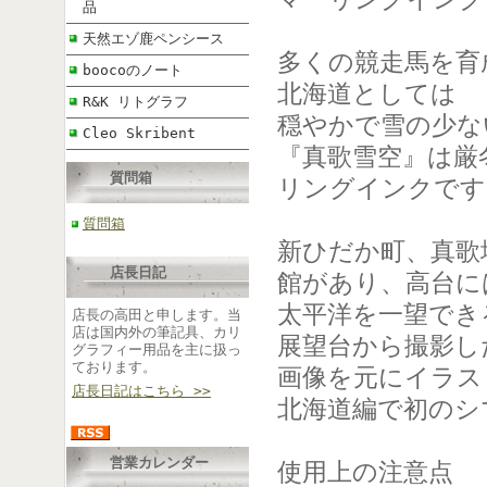
品
天然エゾ鹿ペンシース
多くの競走馬を育
boocoのノート
北海道としては
R&K リトグラフ
穏やかで雪の少な
Cleo Skribent
『真歌雪空』は厳
質問箱
リングインクです
質問箱
新ひだか町、真歌
店長日記
館があり、高台に
太平洋を一望でき
店長の高田と申します。当
店は国内外の筆記具、カリ
展望台から撮影し
グラフィー用品を主に扱っ
ております。
画像を元にイラス
店長日記はこちら >>
北海道編で初のシ
営業カレンダー
使用上の注意点