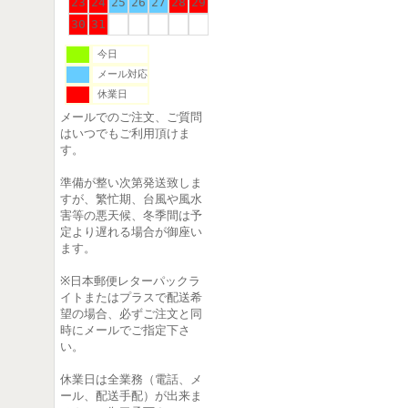
23
24
25
26
27
28
29
30
31
今日
メール対応
休業日
メールでのご注文、ご質問
はいつでもご利用頂けま
す。
準備が整い次第発送致しま
すが、繁忙期、台風や風水
害等の悪天候、冬季間は予
定より遅れる場合が御座い
ます。
※日本郵便レターパックラ
イトまたはプラスで配送希
望の場合、必ずご注文と同
時にメールでご指定下さ
い。
休業日は全業務（電話、メ
ール、配送手配）が出来ま