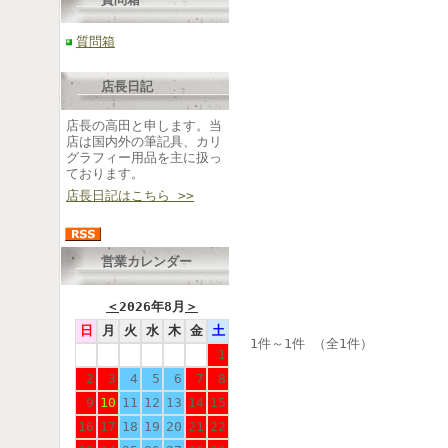
質問箱
店長日記
店長の高田と申します。当
店は国内外の筆記具、カリ
グラフィー用品を主に扱っ
ております。
店長日記はこちら >>
営業カレンダー
＜
2026年8月
＞
日
月
火
水
木
金
土
1件～1件 （全1件）
1
2
3
4
5
6
7
8
9
10
11
12
13
14
15
16
17
18
19
20
21
22