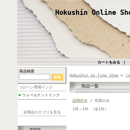
Hokushin Online Sh
カートをみる
｜
商品検索
Hokushin on-line shop
>
つ
商品一覧
つけペン専用インク
ウォールナットインク
説明付き
/ 写真のみ
1件～1件 （全1件）
全商品カテゴリを見る
質問箱