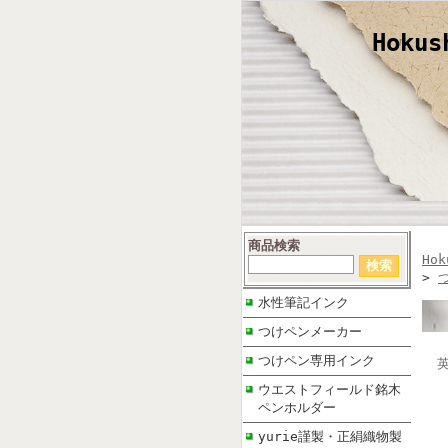
Hokus
商品検索
Hok
>
水性筆記インク
つけペンメーカー
つけペン専用インク
ウエストフィールド銘木
ペンホルダー
yurie謹製・正絹織物製