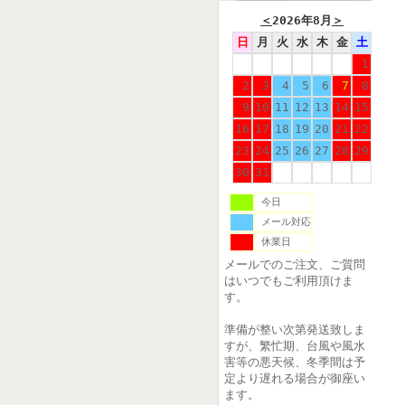
＜
2026年8月
＞
日
月
火
水
木
金
土
1
2
3
4
5
6
7
8
9
10
11
12
13
14
15
16
17
18
19
20
21
22
23
24
25
26
27
28
29
30
31
今日
メール対応
休業日
メールでのご注文、ご質問
はいつでもご利用頂けま
す。
準備が整い次第発送致しま
すが、繁忙期、台風や風水
害等の悪天候、冬季間は予
定より遅れる場合が御座い
ます。