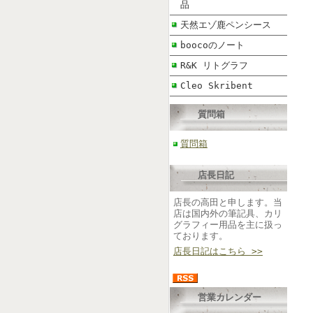
品
天然エゾ鹿ペンシース
boocoのノート
R&K リトグラフ
Cleo Skribent
質問箱
質問箱
店長日記
店長の高田と申します。当
店は国内外の筆記具、カリ
グラフィー用品を主に扱っ
ております。
店長日記はこちら >>
営業カレンダー