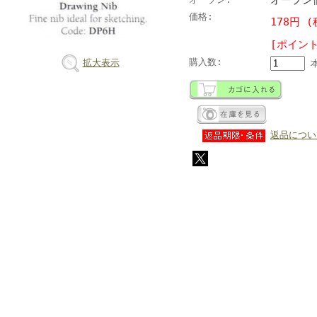
価格:
178円 (
[ポイン
購入数:
拡大表示
返品につい