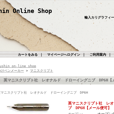
hin Online Shop
輸入カリグラフィ
カートをみる
｜
マイページへログイン
｜
ご利用案内
｜
ushin on-line shop
つけペンメーカー
>
マニスクリプト
英マニスクリプト社 レオナルド ドローイングニブ DP6H【
英マニスクリプト社 レオナルド ドローイングニブ DP6H
英マニスクリプト社 レオ
ブ DP6H【メール便可】
オープン
オープン: