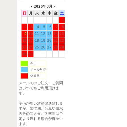
＜
2026年8月
＞
日
月
火
水
木
金
土
1
2
3
4
5
6
7
8
9
10
11
12
13
14
15
16
17
18
19
20
21
22
23
24
25
26
27
28
29
30
31
今日
メール対応
休業日
メールでのご注文、ご質問
はいつでもご利用頂けま
す。
準備が整い次第発送致しま
すが、繁忙期、台風や風水
害等の悪天候、冬季間は予
定より遅れる場合が御座い
ます。