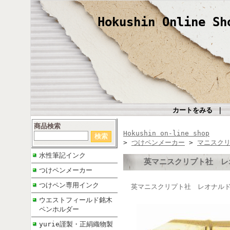
Hokushin Online Sh
カートをみる
｜
商品検索
Hokushin on-line shop
>
つけペンメーカー
>
マニスク
水性筆記インク
英マニスクリプト社 レ
つけペンメーカー
つけペン専用インク
英マニスクリプト社 レオナルド 
ウエストフィールド銘木
ペンホルダー
yurie謹製・正絹織物製