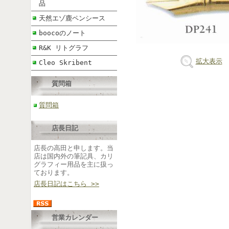
品
天然エゾ鹿ペンシース
boocoのノート
R&K リトグラフ
拡大表示
Cleo Skribent
質問箱
質問箱
店長日記
店長の高田と申します。当
店は国内外の筆記具、カリ
グラフィー用品を主に扱っ
ております。
店長日記はこちら >>
営業カレンダー