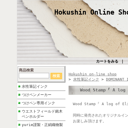
Hokushin Online Sh
カートをみる
｜
商品検索
Hokushin on-line shop
>
水性筆記インク
>
DOMINANT 
水性筆記インク
Wood Stamp『 A lo
つけペンメーカー
つけペン専用インク
Wood Stamp『 A log of 
ウエストフィールド銘木
同時に発売されたオリジナルイン
ペンホルダー
お楽しみ頂けます。
yurie謹製・正絹織物製