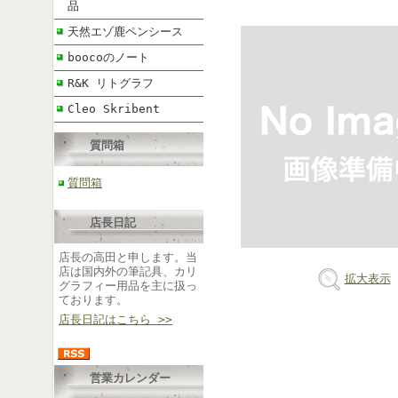
品
天然エゾ鹿ペンシース
boocoのノート
R&K リトグラフ
Cleo Skribent
質問箱
質問箱
店長日記
店長の高田と申します。当
店は国内外の筆記具、カリ
拡大表示
グラフィー用品を主に扱っ
ております。
店長日記はこちら >>
営業カレンダー