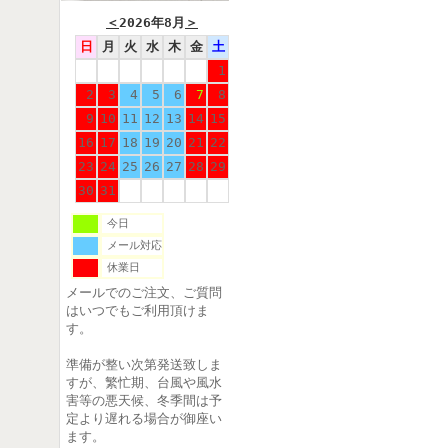
＜
2026年8月
＞
日
月
火
水
木
金
土
1
2
3
4
5
6
7
8
9
10
11
12
13
14
15
16
17
18
19
20
21
22
23
24
25
26
27
28
29
30
31
今日
メール対応
休業日
メールでのご注文、ご質問
はいつでもご利用頂けま
す。
準備が整い次第発送致しま
すが、繁忙期、台風や風水
害等の悪天候、冬季間は予
定より遅れる場合が御座い
ます。