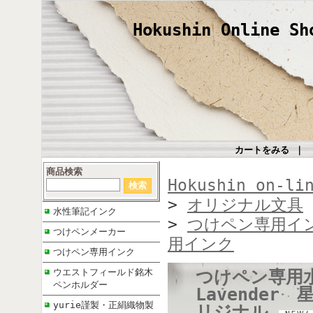
Hokushin Online Sh
カートをみる
｜
商品検索
Hokushin on-li
>
オリジナル文具
水性筆記インク
>
つけペン専用イ
つけペンメーカー
用インク
つけペン専用インク
つけペン専用水
ウエストフィールド銘木
ペンホルダー
Lavender 
yurie謹製・正絹織物製
リジナル