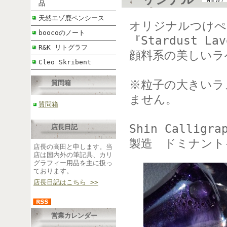
品
天然エゾ鹿ペンシース
オリジナルつけぺ
boocoのノート
『Stardust L
R&K リトグラフ
顔料系の美しいラ
Cleo Skribent
※粒子の大きいラ
質問箱
ません。
質問箱
Shin Callig
店長日記
製造 ドミナント
店長の高田と申します。当
店は国内外の筆記具、カリ
グラフィー用品を主に扱っ
ております。
店長日記はこちら >>
営業カレンダー