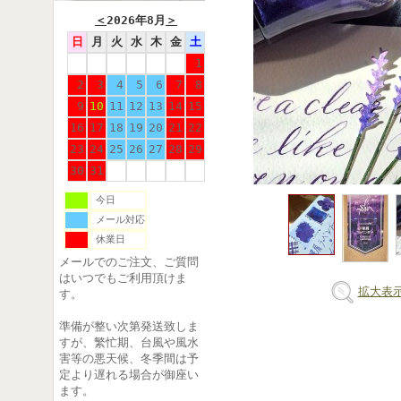
＜
2026年8月
＞
日
月
火
水
木
金
土
1
2
3
4
5
6
7
8
9
10
11
12
13
14
15
16
17
18
19
20
21
22
23
24
25
26
27
28
29
30
31
今日
メール対応
休業日
メールでのご注文、ご質問
はいつでもご利用頂けま
拡大表
す。
準備が整い次第発送致しま
すが、繁忙期、台風や風水
害等の悪天候、冬季間は予
定より遅れる場合が御座い
ます。