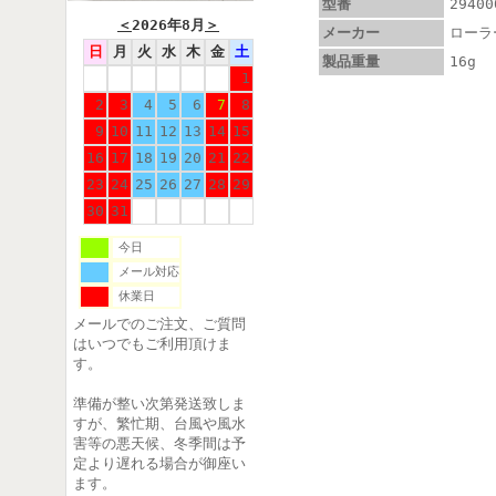
型番
29400
＜
2026年8月
＞
メーカー
ローラ
日
月
火
水
木
金
土
製品重量
16g
1
2
3
4
5
6
7
8
9
10
11
12
13
14
15
16
17
18
19
20
21
22
23
24
25
26
27
28
29
30
31
今日
メール対応
休業日
メールでのご注文、ご質問
はいつでもご利用頂けま
す。
準備が整い次第発送致しま
すが、繁忙期、台風や風水
害等の悪天候、冬季間は予
定より遅れる場合が御座い
ます。