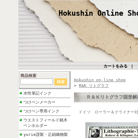
Hokushin Online Sh
カートをみる
｜
商品検索
Hokushin on-line shop
>
R&K リトグラフ
水性筆記インク
Ｒ＆Ｋリトグラフ固形解
つけペンメーカー
つけペン専用インク
ドイツ ローラー＆クライナー社
ウエストフィールド銘木
ペンホルダー
yurie謹製・正絹織物製