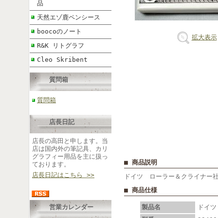
品
天然エゾ鹿ペンシース
boocoのノート
拡大表示
R&K リトグラフ
Cleo Skribent
質問箱
質問箱
店長日記
店長の高田と申します。当
店は国内外の筆記具、カリ
グラフィー用品を主に扱っ
■ 商品説明
ております。
店長日記はこちら >>
ドイツ ローラー＆クライナー社
■ 商品仕様
営業カレンダー
製品名
ドイツ